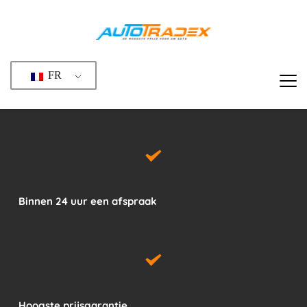
Passer
au
contenu
FR
Binnen 24 uur een afspraak
Hoogste prijsgarantie 