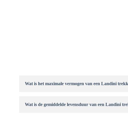
Wat is het maximale vermogen van een Landini trek
Het maximale vermogen van een Landini trekker varieert
kan tussen de 60 pk en meer dan 200 pk liggen. Het ver
grootte van de motor en andere factoren, zoals de transmi
aandrijving. Het vermogen van de trekker bepaalt med
Wat is de gemiddelde levensduur van een Landini tr
trekker kan verrichten.
De levensduur van een Landini trekker is afhankelijk van 
onderhoudskwaliteit, gebruiksfrequentie en de omstandi
ingezet. In principe kan een Landini trekker heel wat j
goed onderhoud. Mocht u een ongeluk of een ander prob