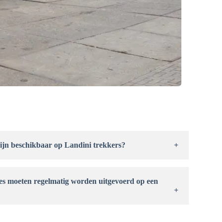
zijn beschikbaar op Landini trekkers?
aar met verschillende soorten transmissies, zoals
isch en volledig automatisch. De keuze voor een
beoogde gebruik van de trekker. Sommige modellen
missies aan als optie.
s moeten regelmatig worden uitgevoerd op een
tieel voor de prestaties en levensduur van een Landini
n van filters en olie, het controleren van
t inspecteren van hydraulische systemen en