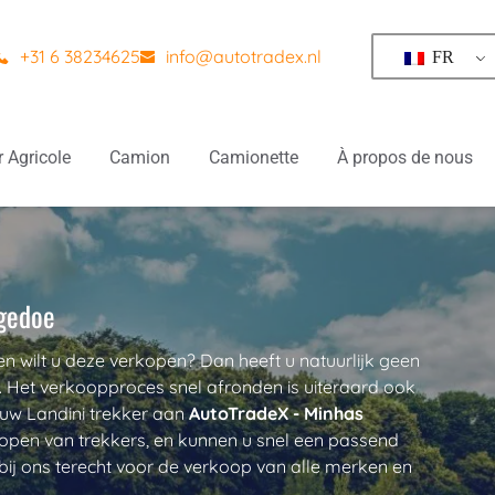
+31 6 38234625
info@autotradex.nl
FR
r Agricole
Camion
Camionette
À propos de nous
 gedoe
en wilt u deze verkopen? Dan heeft u natuurlijk geen 
. Het verkoopproces snel afronden is uiteraard ook 
 uw Landini trekker aan 
AutoTradeX - Minhas 
inkopen van trekkers, en kunnen u snel een passend 
bij ons terecht voor de verkoop van alle merken en 