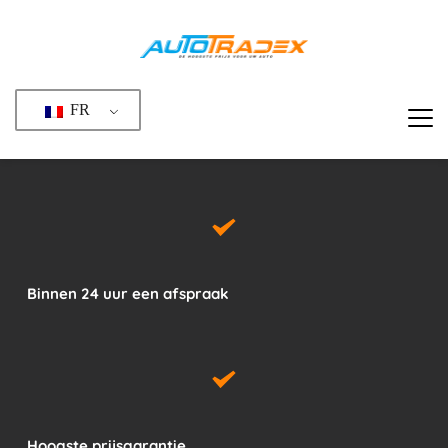
Passer
au
contenu
FR
Binnen 24 uur een afspraak
Hoogste prijsgarantie 