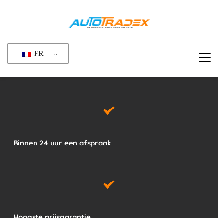
Passer
au
contenu
FR
Binnen 24 uur een afspraak
Hoogste prijsgarantie 