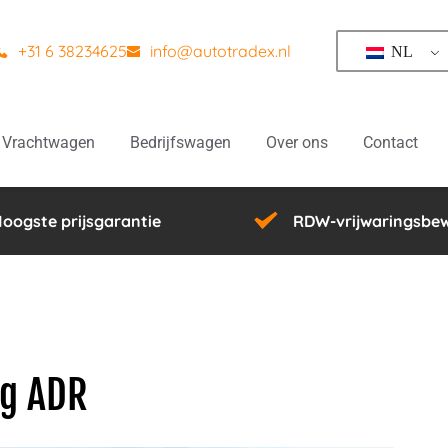
+31 6 38234625
info@autotradex.nl
NL
Vrachtwagen
Bedrijfswagen
Over ons
Contact
oogste prijsgarantie 
RDW-vrijwaringsbew
ng ADR