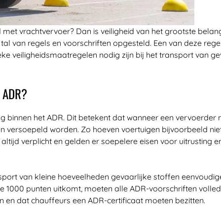
d met vrachtvervoer? Dan is veiligheid van het grootste bela
r tal van regels en voorschriften opgesteld. Een van deze reg
ke veiligheidsmaatregelen nodig zijn bij het transport van g
t ADR?
ling binnen het ADR. Dit betekent dat wanneer een vervoerder
 versoepeld worden. Zo hoeven voertuigen bijvoorbeeld niet al
 altijd verplicht en gelden er soepelere eisen voor uitrusting
nsport van kleine hoeveelheden gevaarlijke stoffen eenvoudig
de 1000 punten uitkomt, moeten alle ADR-voorschriften volle
n en dat chauffeurs een ADR-certificaat moeten bezitten.