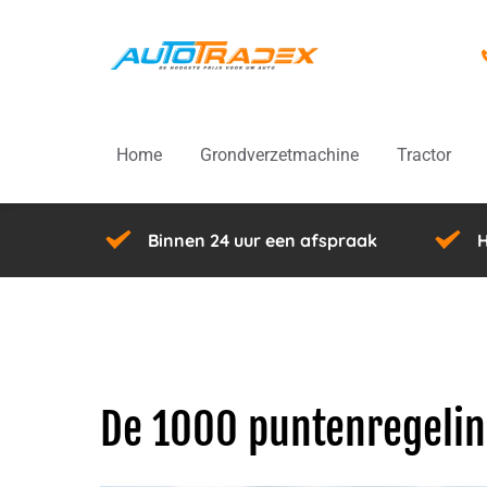
Ga
naar
de
inhoud
Home
Grondverzetmachine
Tractor
Binnen 24 uur een afspraak
H
De 1000 puntenregeli