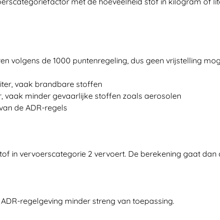
scategoriefactor met de hoeveelheid stof in kilogram of liter.
n volgens de 1000 puntenregeling, dus geen vrijstelling mog
liter, vaak brandbare stoffen
ter, vaak minder gevaarlijke stoffen zoals aerosolen
g van de ADR-regels
of in vervoerscategorie 2 vervoert. De berekening gaat dan a
de ADR-regelgeving minder streng van toepassing.