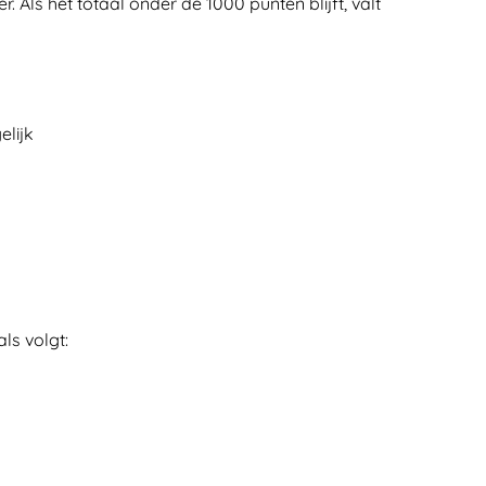
 Als het totaal onder de 1000 punten blijft, valt
elijk
ls volgt: