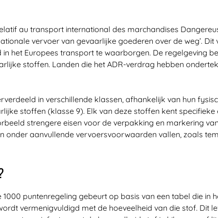
elatif au transport international des marchandises Dangereu
nationale vervoer van gevaarlijke goederen over de weg’. Dit
 in het Europees transport te waarborgen. De regelgeving beva
aarlijke stoffen. Landen die het ADR-verdrag hebben onderteke
verdeeld in verschillende klassen, afhankelijk van hun fysis
rlijke stoffen (klasse 9). Elk van deze stoffen kent specifieke
oorbeeld strengere eisen voor de verpakking en markering va
en onder aanvullende vervoersvoorwaarden vallen, zoals tem
?
1000 puntenregeling gebeurt op basis van een tabel die in het
wordt vermenigvuldigd met de hoeveelheid van die stof. Dit le