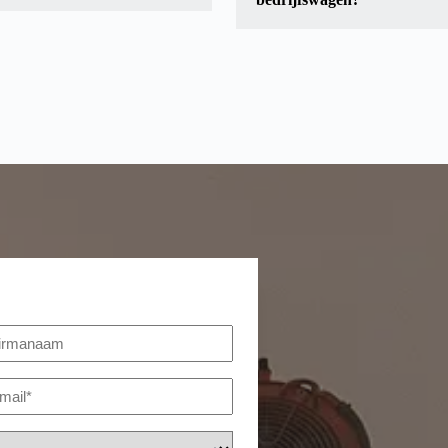
 eventuele extra functies.
Ja, zorg ervoor dat uw bedrij
elijke prijs te bepalen.
reparaties zijn uitgevoerd voor
van het voertuig en bied alle 
rmanaam
ail