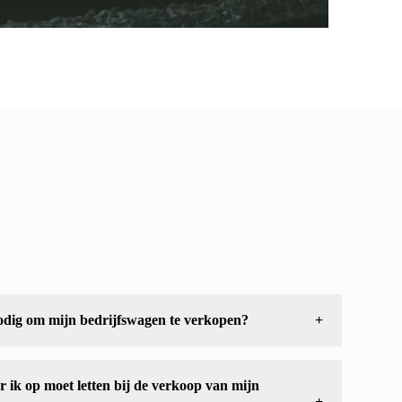
dig om mijn bedrijfswagen te verkopen?
nodig heeft om uw bedrijfswagen te verkopen, zijn het
 1B en deel 2) en het onderhoudsboekje. Zorg ervoor dat
et betrekking tot de historie, zoals facturen en
 heeft.
r ik op moet letten bij de verkoop van mijn