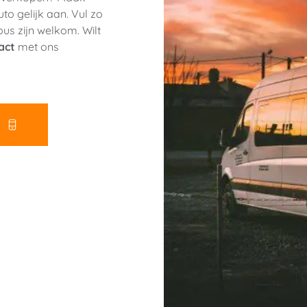
o gelijk aan. Vul zo 
us zijn welkom. Wilt 
act
 met ons 