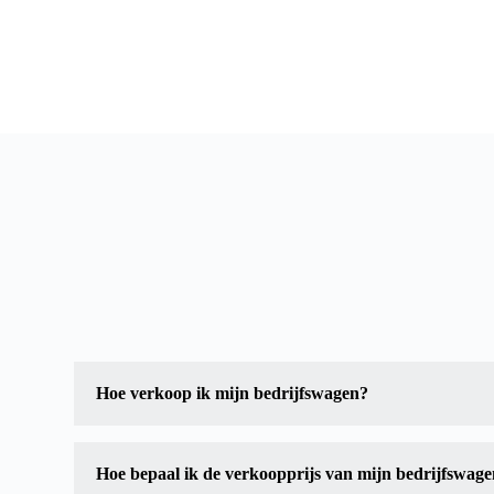
Hoe verkoop ik mijn bedrijfswagen?
Om uw bedrijfswagen te verkopen, kunt u websites voor
zoals AutoTradex benaderen. Voor tractor verkoop kunt 
invullen. Wij doen u binnen één uur al een bod.
Hoe bepaal ik de verkoopprijs van mijn bedrijfswag
De verkoopprijs van uw bedrijfswagen hangt af van facto