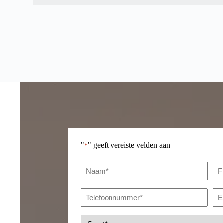
leeftijd, kilometerstand, algehele staat van het voertuig en
Vergelijk vergelijkbare voertuigen op de markt om een red
"
" geeft vereiste velden aan
*
Naam
Fi
*
Telefoonnummer
Em
*
*
Soort