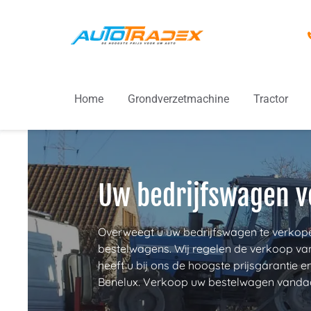
Ga
naar
de
inhoud
Home
Grondverzetmachine
Tractor
Uw bedrijfswagen 
Overweegt u uw bedrijfswagen te verkopen
bestelwagens. Wij regelen de verkoop van
heeft u bij ons de hoogste prijsgarantie e
Benelux. Verkoop uw bestelwagen vandaa