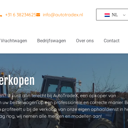
+31 6 38234625
info@autotradex.nl
NL
Vrachtwagen
Bedrijfswagen
Over ons
Contact
verkopen
? U kunt dan terecht bij AutoTradeX, een opkoper van 
 uw bestelwagen op een professionele en correcte manier. B
n profiteert u bij de verkoop van onze eigen ophaaldienst in he
g nog, wij nemen alle merken en modellen aan! 