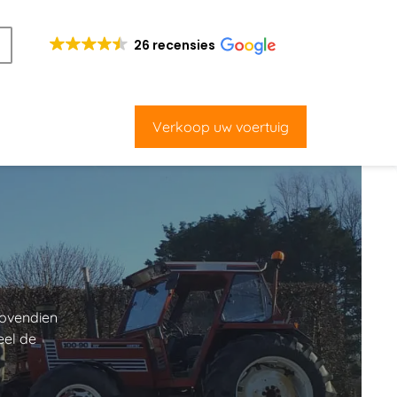
26 recensies
Verkoop uw voertuig
ovendien 
el de 