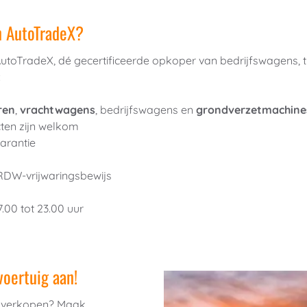
n AutoTradeX?
AutoTradeX, dé gecertificeerde opkoper van bedrijfswagens, 
:
ren
, 
vrachtwagens
, bedrijfswagens en 
grondverzetmachine
ten zijn welkom
arantie
 RDW-vrijwaringsbewijs
.00 tot 23.00 uur
oertuig aan!
n verkopen? Maak 