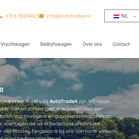
+31 6 38234625
info@autotradex.nl
NL
Vrachtwagen
Bedrijfswagen
Over ons
Contact
en
n trekker moet u bij 
AutoTradeX
zijn. Wij staan 
ker snel en zonder gedoe te kopen voor een 
ctoren, vrachtwagens en grondverzetmachines op 
 voertuigen die wij in Nederland afschrijven 
r van Massey Ferguson is bij ons van harte welkom. 
en mooi bedrag voor terug!