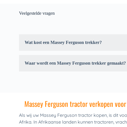
Veelgestelde vragen
Wat kost een Massey Ferguson trekker?
De prijzen van een (tweedehands) Massey Ferguson trekk
1.000,- tot € 150.000,-. Nu is de goedkoopste optie een 
is de duurste Massey Ferguson een van de nieuwere modell
afhankelijk van het type, bouwjaar, draaiuren, motorverm
Waar wordt een Massey Ferguson trekker gemaakt?
tractor.
Massey Ferguson heeft 37 fabrieken in 9 landen. De aller
50 geopend aan de Banner Lane in Coventry, Engeland.
Massey Ferguson tractor verkopen voor
Als wij uw Massey Ferguson tractor kopen, is dit voo
Afrika. In Afrikaanse landen kunnen tractoren, vrac