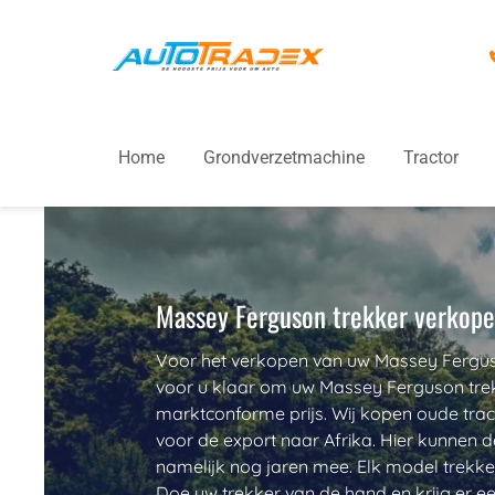
Ga
naar
de
inhoud
Home
Grondverzetmachine
Tractor
Massey Ferguson trekker verkop
Voor het verkopen van uw Massey Ferguso
voor u klaar om uw Massey Ferguson trek
marktconforme prijs. Wij kopen oude tra
voor de export naar Afrika. Hier kunnen de
namelijk nog jaren mee. Elk model trekke
Doe uw trekker van de hand en krijg er e