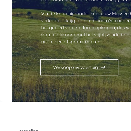
Via de knop hieronder kunt u uw Massey 
verkoop. U krijgt dan al binnen één uur e
het gebied van tractoren opkopen, dus wi
Gaat u akkoord met het vrijblijvende bo
uur al een afspraak maken.
Verkoop uw voertuig
recycling 