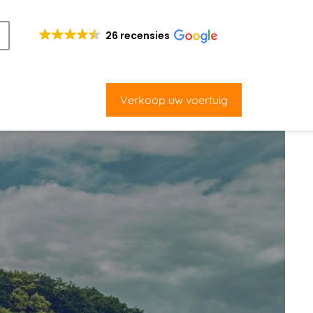
26 recensies
Verkoop uw voertuig