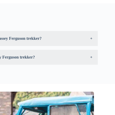
assey Ferguson trekker?
 opgericht, door een fusie van twee bedrijven: Ferguson
it Canada. In die tijd gebruikte Massey Ferguson Perkins
zijn de nieuwste Massey Ferguson series voorzien van
y Ferguson trekker?
rguson bestaat uit tractoren met verschillende
 400 PK. Neem de 8700 S serie, deze bestaat uit 5
an 270 PK tot 400 PK. Massey Ferguson heeft ook veel
ermogen tussen de 20 PK en 70 PK.